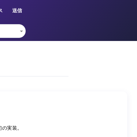
ス
送信
初の実装。