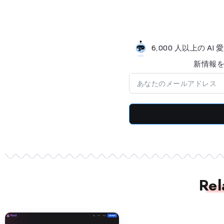
6,000 人以上の 
新情​​
Rel
生成コード