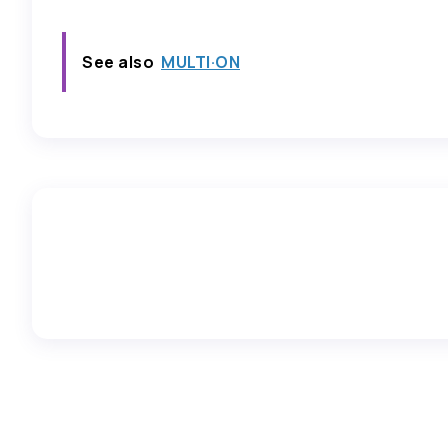
See also
MULTI·ON