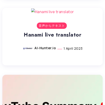
音声からテキスト
Hanami live translator
AI-Hunter.io
1 April 2023