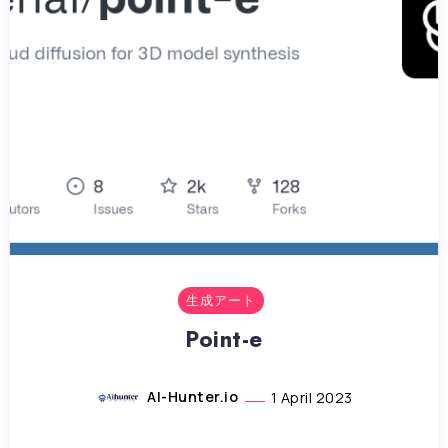
生成アート
Point-e
AI-Hunter.io
1 April 2023