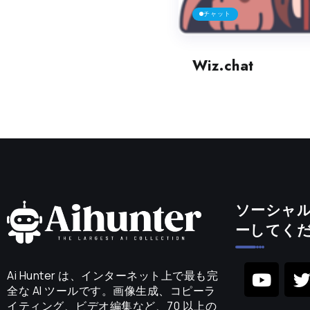
チャット
Wiz.chat
ソーシャ
ーしてく
Ai Hunter は、インターネット上で最も完
全な AI ツールです。画像生成、コピーラ
イティング、ビデオ編集など、70 以上の