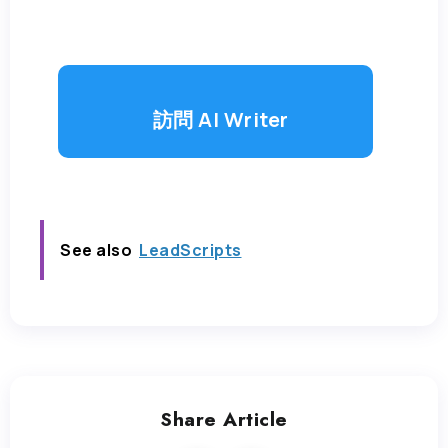
訪問 AI Writer
See also
LeadScripts
Share Article