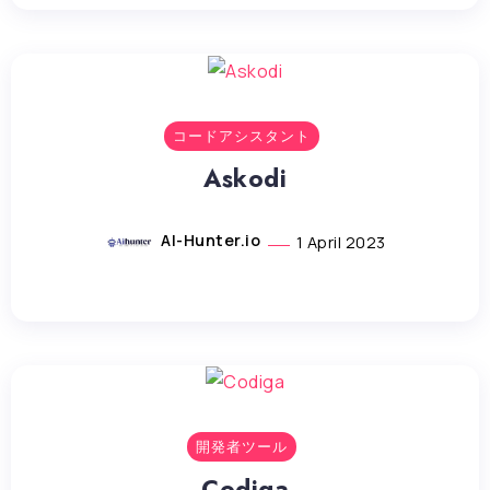
コードアシスタント
Askodi
AI-Hunter.io
1 April 2023
Y
T
P
F
L
R
o
w
i
a
i
e
u
i
n
c
n
d
t
t
t
e
k
d
u
t
e
b
e
i
b
e
r
o
d
t
e
r
e
o
i
s
k
n
開発者ツール
t
Codiga