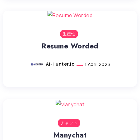
生産性
Resume Worded
AI-Hunter.io
1 April 2023
チャット
Manychat