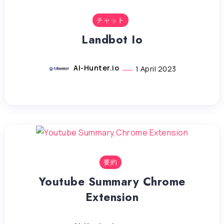
チャット
Landbot Io
AI-Hunter.io
1 April 2023
要約
Youtube Summary Chrome
Extension