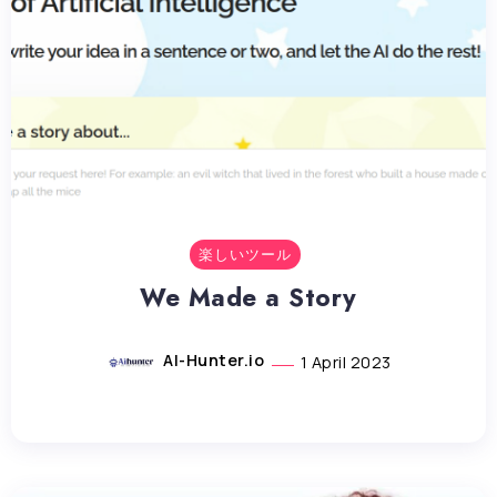
楽しいツール
We Made a Story
AI-Hunter.io
1 April 2023