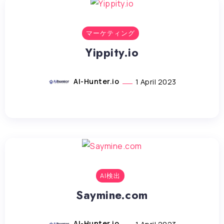
マーケティング
Yippity.io
AI-Hunter.io
1 April 2023
AI検出
Saymine.com
AI-Hunter.io