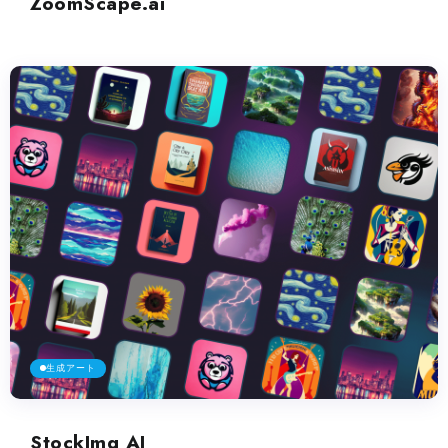
ZoomScape.ai
生成アート
StockImg AI