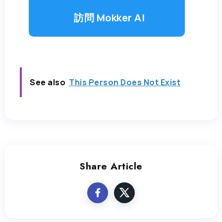
訪問 Mokker AI
See also
This Person Does Not Exist
Share Article