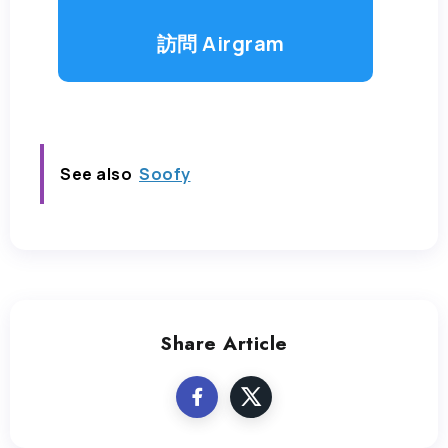
訪問 Airgram
See also
Soofy
Share Article