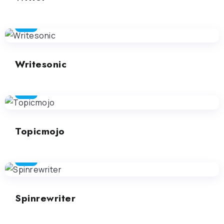
SEO
Writesonic
SEO
Topicmojo
SEO
Spinrewriter