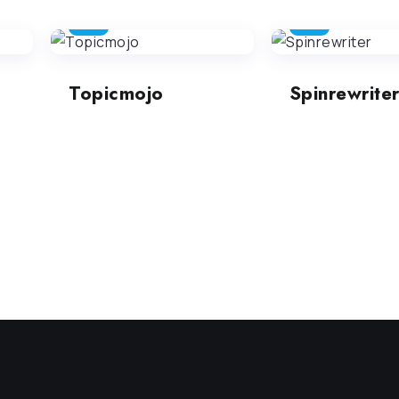
SEO
SEO
Topicmojo
Spinrewrite