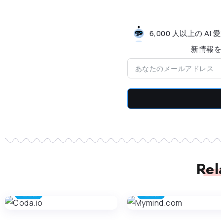
6,000 人以上の 
新情​​
Rel
生産性
生産性